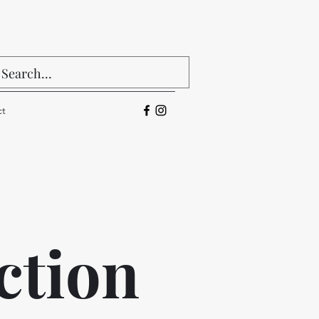
ct
ction